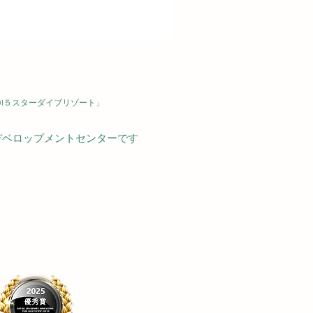
触角を左右にゆっく
に探検しているよう
い。 知ってから観
く感じられるはずで
.
DI５スターダイブリゾート」
デベロップメントセンターです