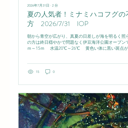
2026年7月31日
∙
2
分
夏の人気者！ミナミハコフグの
方 2026/7/31 IOP
朝から青空が広がり、真夏の日差しが海を明るく照ら
の方は終日穏やかで問題なく伊豆海洋公園オープンで
ｍ～15ｍ 水温20℃～26℃ 黄色い体に黒い斑点
魚は、海のアイドルと呼ばれるほど人気者です。 小
泳ぐ姿はとても愛らしく、多くのダイバーがカメラ
できます。 普通の魚はたくさんの骨をしなやかに動
ハコフグの仲間は骨が板状につながり、鎧のような
15
0
す。 この硬い体のおかげで外敵に襲われても簡単に
の身を守ることができるのです。 「体が硬いと泳ぎ
思うかもしれません。 その通りで、ミナミハコフグ
く泳ぐことはできません。 その代わり、小さな胸び
動かしながら、 ホバリングするように器用に方向転
りをふわふわと漂う姿は、 この独特な泳ぎ方だから
す。 この季節になると南の海からやってきた季節来
えてきます。 その年によって見られる種類や数が変わ