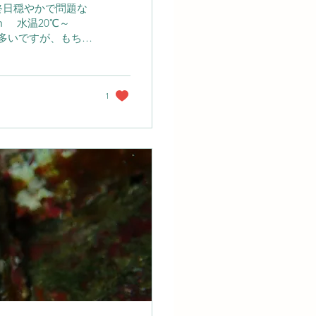
終日穏やかで問題な
ｍ 水温20℃～
多いですが、もちろ
「ヤマドリ」を連想
ていて面白いのは、
びれを器用に使い、
いるかのよう。 実
1
を生活の場としなが
す。 もうひとつ注
沿ってたたまれてい
きく広げることがあ
普段とのギャップに
様も砂や小石によく
す。 しかし、一度
にも」と次々に目に