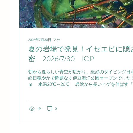
2026年7月30日
∙
2
分
夏の岩場で発見！イセエビに隠
密 2026/7/30 IOP
朝から夏らしい青空が広がり、絶好のダイビング日和
終日穏やかで問題なく伊豆海洋公園オープンでした！！
ｍ 水温20℃～26℃ 岩陰から長いヒゲを伸ばす
見。 この触角は、単なる"ヒゲ"ではありません。 
周囲の様子を知るための重要なセンサーです。 暗い
多いイセエビは、視力よりも触角を使って水の流れや
敵を感じ取っています。 さらに、危険を感じると触
19
0
け、 「ギギギ…」という音を出すことがあります。
レーションと呼ばれる行動で、敵を驚かせたり、 自
りするための防御行動だと考えられています。 昼間