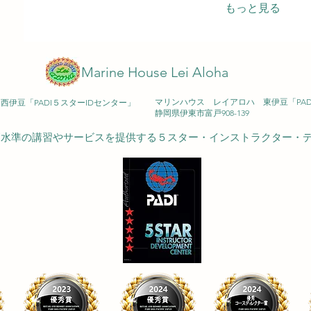
身を隠し、夜になると活動を始めるイセエビ。 長い
もっと見る
り動かしながら海底を歩く姿は、 まるで暗闇を慎重
です。 ぜひ長い触角の動きにも注目してみてくださ
察すると、いつもの海がもっと奥深く、もっと面白
す。 イベントツアー情報 ○本栖湖ツアー ＠本栖湖..
Marine House Lei Aloha
マリンハウス レイアロハ 東伊豆「PA
伊豆「PADI５スターIDセンター」
​静岡県伊東市富戸908-139
も高水準の講習やサービスを提供する５スター・インストラクター・