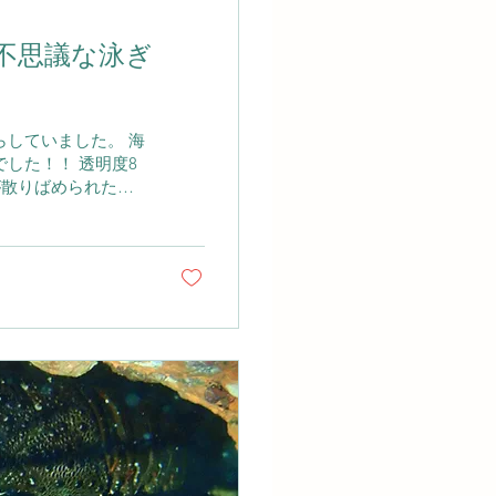
不思議な泳ぎ
していました。 海
した！！ 透明度8
が散りばめられた幼
さな体でひらひらと
を向ける理由も納得
かして泳ぎますが、
硬い殻を作っていま
は傷つかず、 自分
にくいのでは？」と
はマグロのように速
れや背びれを細かく
換できます。岩の周
こそ見られる光景で
遊魚との出会いが増
るため、...