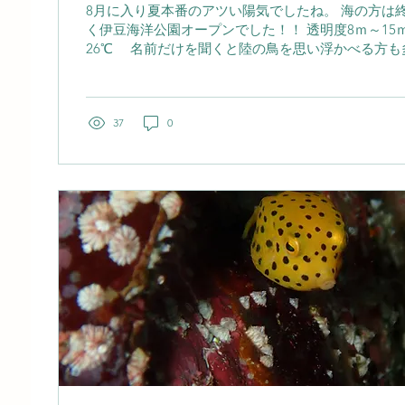
8月に入り夏本番のアツい陽気でしたね。 海の方は
く伊豆海洋公園オープンでした！！ 透明度8ｍ～15
26℃ 名前だけを聞くと陸の鳥を思い浮かべる方も
ん海に暮らす魚。 その名は、色鮮やかな体色が鳥の
させることから付けられました。 ヤマドリを観察し
泳ぐよりも歩くように移動する姿です。 胸びれと腹
海底を一歩ずつ進む様子は、まるで砂の上を散歩して
37
0
はヤマドリは長い距離を泳ぎ回る魚ではなく、海底
ら、小さな甲殻類やゴカイなどを探して暮らしていま
目したいのが、その大きな胸びれです。 普段は体に
ますが、警戒した時や縄張りを主張する場面では大
ります。 その姿はまるで扇を広げたように美しく、
思わず見入ってしまいます。 ヤマドリは体の色や模
溶け込んでいるため、最初は見つけるのが難しい魚で
見つけられるようになると、「あそこにも」「ここ
入るよ...