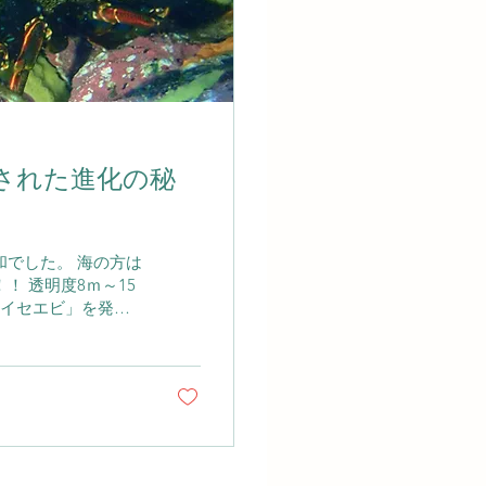
された進化の秘
でした。 海の方は
 透明度8ｍ～15
「イセエビ」を発
イセエビにとっては
岩陰で暮らすことが
障害物、 近づく外
角を岩にこすりつ
 これはストリデュ
分の存在を知らせた
は岩の隙間でじっと