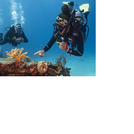
导潜价格表
西伊豆大濑崎岸潜导览。
两次潜水（含租赁设备）：15,000日元（含税）