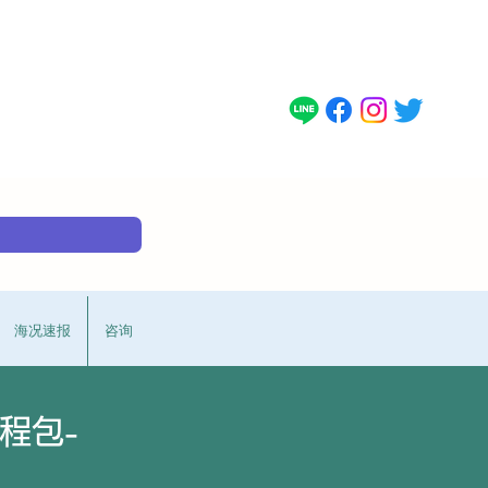
。
海况速报
咨询
程包-