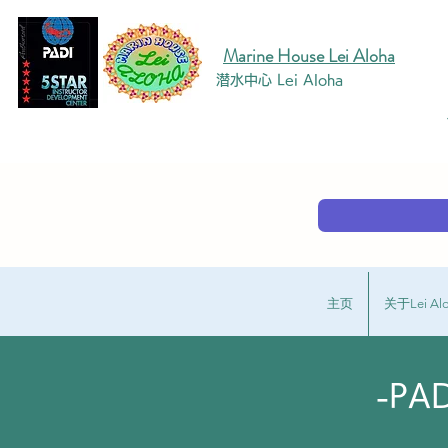
Marine House Lei Aloha
潜水中心 Lei Aloha
主页
关于Lei Al
-P