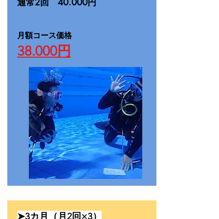
通常2回 40.000円
​月額コース価格
38.000円
➤3カ月（月2回×3）