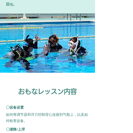
弱项。
おもなレッスン内容
〇设备设置
如何将调节器和浮力控制背心连接到气瓶上，以及如
何检查设备。
〇潜降/上浮