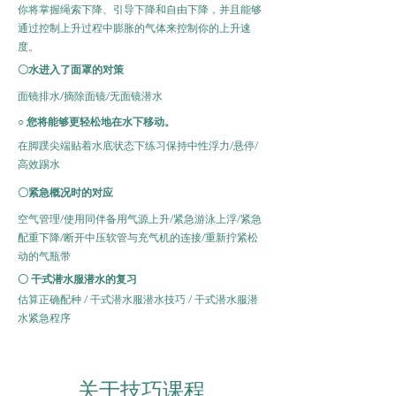
你将掌握绳索下降、引导下降和自由下降，并且能够
通过控制上升过程中膨胀的气体来控制你的上升速
度。
〇水进入了面罩的对策
面镜排水/摘除面镜/无面镜潜水
○ 您将能够更轻松地在水下移动。
在脚蹼尖端贴着水底状态下练习保持中性浮力/悬停/
高效踢水
〇紧急概况时的对应
空气管理/使用同伴备用气源上升/紧急游泳上浮/紧急
配重下降/断开中压软管与充气机的连接/重新拧紧松
动的气瓶带
〇 干式潜水服潜水的复习
估算正确配种 / 干式潜水服潜水技巧 / 干式潜水服潜
水紧急程序
​关于技巧课程