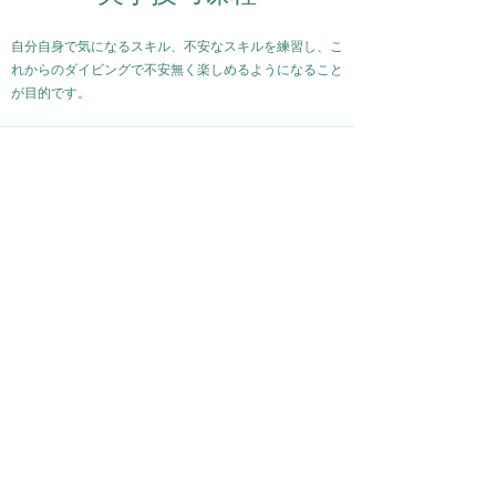
自分自身で気になるスキル、不安なスキルを練習し、こ
れからのダイビングで不安無く楽しめるようになること
が目的です。
PADI-CD
​山口 Lessonpro
ダイビングをしたいのに、スキルに不安がある方は
ぜひ、このプログラムへご参加下さい。一つ一つ自