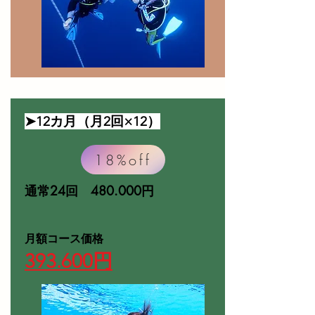
➤12カ月（月2回×12）
18%off
通常24回 480.000円
​月額コース価格
393.600円