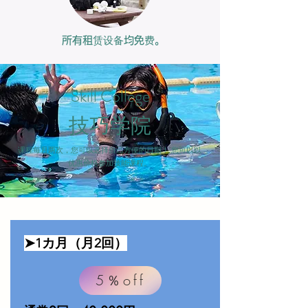
所有租赁设备均免费。
Skill College
技巧学院
课程每月两次，您可以选择自己方便的日期！ 您可以以
优惠价格参加技能课程。
​➤1カ月（月2回）
5％off