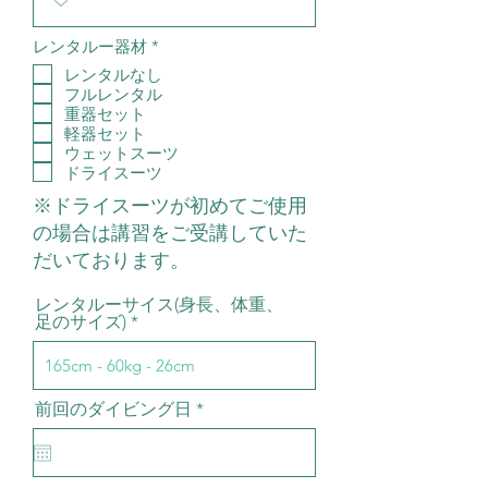
必
レンタルー器材
*
須
レンタルなし
項
フルレンタル
目
重器セット
軽器セット
ウェットスーツ
ドライスーツ
​※ドライスーツが初めてご使用
の場合は講習をご受講していた
だいております。
レンタルーサイス(身長、体重、
足のサイズ)
r
前回のダイビング日
*
e
q
u
i