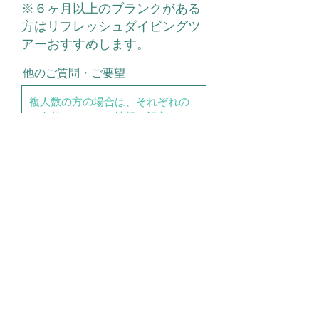
r
​※６ヶ月以上のブランクがある
e
方はリフレッシュダイビングツ
d
アーおすすめします。
他のご質問・ご要望
送信