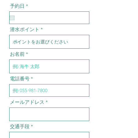
r
予約日
*
e
q
u
i
潜水ポイント
r
e
d
お名前
電話番号
メールアドレス
交通手段