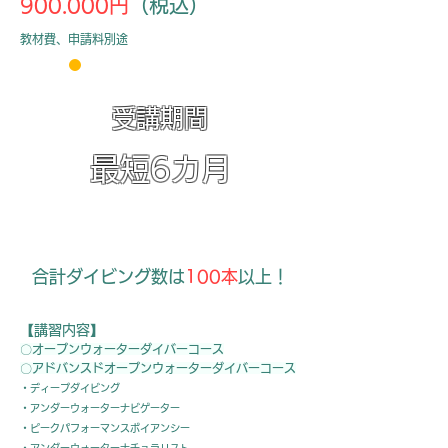
900.000円
（税込）
教材費、申請料別途
受講期間
最短6カ月
最短6カ月
合計ダイビング数は
100本
以上！
受講期間 最短6カ月
【講習内容】
〇オープンウォーターダイバーコース
〇アドバンスドオープンウォーターダイバーコース
・ディープダ
イビング
・アンダーウォーターナビゲーター
・ピークパフォーマンスボイアンシー