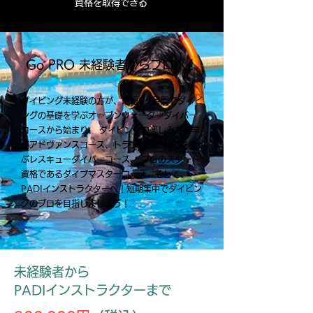
資格を取得できる
Go PRO 未経験者からプロへ！
ダイビング未経験の方が、最短6ヶ月間でダイビ
ングの基礎を学ぶオープンウォーターダイバー
コースから始まり、 ダイビングの楽しみ方を学
ぶアドヴァンスコース、トラブルへの対応を学
ぶレスキューダイバーコース、 プロのスタート
資格であるダイブマスターコース、そして、
PADIインストラクターへ！短期集中でダイビン
グのプロを目指しましょう！
未経験者から
​PADIインストラクターまで