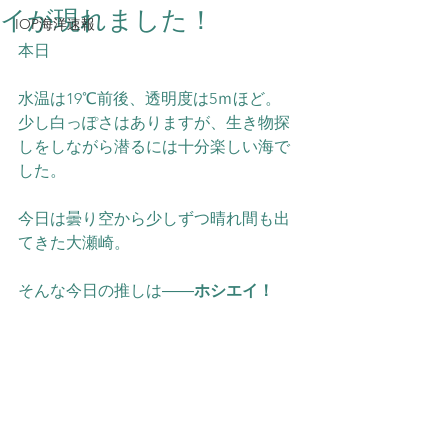
イが現れました！
IOP海洋速報
本日
水温は19℃前後、透明度は5ｍほど。
少し白っぽさはありますが、生き物探
しをしながら潜るには十分楽しい海で
した。
今日は曇り空から少しずつ晴れ間も出
てきた大瀬崎。
そんな今日の推しは――
ホシエイ！