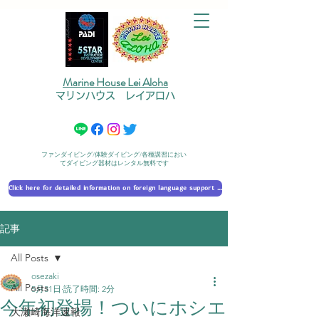
Marine House Lei Aloha
マリンハウス レイアロハ
ファンダイビング/体験ダイビング/各種講習におい
てダイビング器材はレンタル無料です
Click here for detailed information on foreign language support 外国語対応の詳細に​ついて
記事
All Posts
osezaki
All Posts
5月31日
読了時間: 2分
今年初登場！ついにホシエ
大瀬崎海洋速報