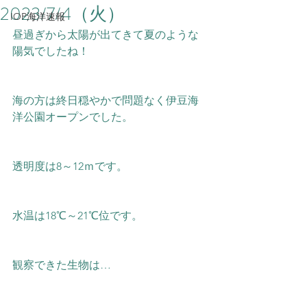
2023/7/4（火）
IOP海洋速報
昼過ぎから太陽が出てきて夏のような
陽気でしたね！
海の方は終日穏やかで問題なく伊豆海
洋公園オープンでした。  
透明度は8～12ｍです。
水温は18℃～21℃位です。  
観察できた生物は…