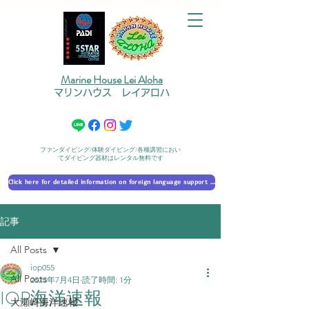
Marine House Lei Aloha
マリンハウス レイアロハ
ファンダイビング/体験ダイビング/各種講習におい
てダイビング器材はレンタル無料です
Click here for detailed information on foreign language support 外国語対応の詳細に​ついて
記事
All Posts
iop055
All Posts
2023年7月4日
読了時間: 1分
IOP海洋速報
大瀬崎海洋速報