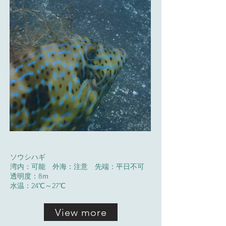
ソウシハギ
湾内：可能 外海：注意 先端：平日不可
透明度：8ｍ
水温：24℃～27℃
View more