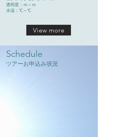
透明度：ｍ～ｍ
水温：℃～℃
View more
​Schedule
ツアーお申込み状況